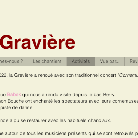
 Gravière
mes-nous ?
Les chantiers
Activités
Vue par...
Rev
6, la Gravière a renoué avec son traditionnel concert "
Cornemu
 duo
Babek
qui nous a rendu visite depuis le bas Berry.
mon Bouche ont enchanté les spectateurs avec leurs cornemuse
a piste de danse.
monde a pu se restaurer avec les habituels chanciaux.
ée autour de tous les musiciens présents qui se sont retrouvés 