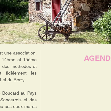
et une association.
AGEND
s 14ème et 15ème
nt des méthodes et
t fidèlement les
t et du Berry.
e Boucard au Pays
 Sancerrois et des
vec ses deux mares