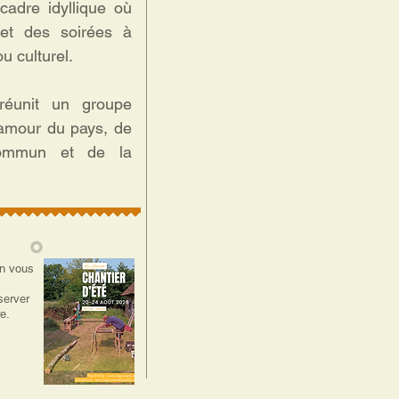
adre idyllique où
 et des soirées à
u culturel.
réunit un groupe
'amour du pays, de
 commun et de la
on vous
éserver
e.