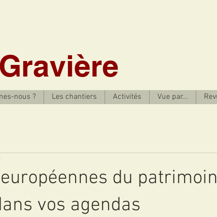
 Gravière
mes-nous ?
Les chantiers
Activités
Vue par...
Rev
e
 européennes du patrimoi
 dans vos agendas